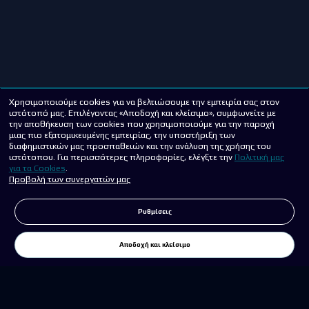
Χρησιμοποιούμε cookies για να βελτιώσουμε την εμπειρία σας στον
ιστότοπό μας. Επιλέγοντας «Αποδοχή και κλείσιμο», συμφωνείτε με
την αποθήκευση των cookies που χρησιμοποιούμε για την παροχή
μιας πιο εξατομικευμένης εμπειρίας, την υποστήριξη των
διαφημιστικών μας προσπαθειών και την ανάλυση της χρήσης του
ιστότοπου. Για περισσότερες πληροφορίες, ελέγξτε την
Πολιτική μας
για τα Cookies
.
Προβολή των συνεργατών μας
Ρυθμίσεις
Αποδοχή και κλείσιμο
Σπορ
Στοίχημα
Live
Περισσότερα