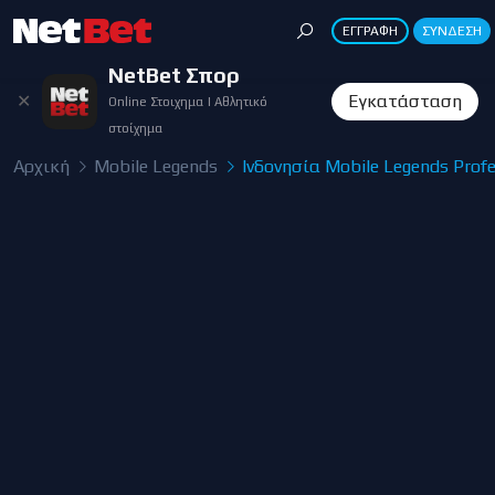
ΕΓΓΡΑΦΗ
ΣΥΝΔΕΣΗ
NetBet Σπορ
✕
Εγκατάσταση
Online Στοιχημα | Αθλητικό
στοίχημα
Αρχική
Mobile Legends
Ινδονησία Mobile Legends Profe